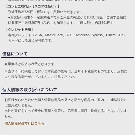
【コンビニ後払い（スコア後払い）】
別途手数料330円（税込）をご負担いただきます。
●お支払い期限を一定期間過ぎてもご入金の確認がとれない場合、ご請求金額に
回収事務手数料297円（税込）を加算します。（最大3回、合計891円）
【クレジット決済】
各種クレジット（VISA、MasterCard、JCB、American Express、Diners Club）
カードによる決済が可能です。
表示価格は税込み表示となります。
※当サイトに掲載しております商品の価格は、当サイト独自のものであり、店舗に
より異なる場合がございます。ご注意ください。
お客様からいただいた個人情報は商品の発送と新たな商品のご案内、ご連絡以外に
は使用致しません。
当社が責任をもって安全に蓄積・保管し、第三者に譲渡・提供することはございま
せん。
個人情報保護方針はこちら