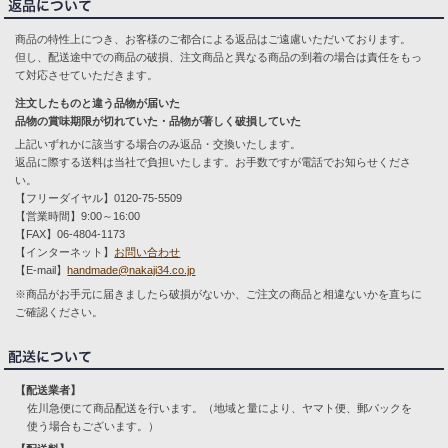
商品の特性上につき、お客様のご都合による返品はご遠慮いただいております。
但し、配送途中での商品の破損、注文商品と異なる商品の到着の場合は責任をもっ
て対応させていただきます。
注文したものと違う品物が届いた
品物の賞味期限が切れていた・品物が著しく破損していた
上記いずれかに該当する場合のみ返品・交換いたします。
返品に際する送料は当社で負担いたします。お手数ですが電話でお知らせくださ
い。
【フリーダイヤル】0120-75-5509
【営業時間】9:00～16:00
【FAX】06-4804-1173
【インターネット】
お問い合わせ
【E-mail】
handmade@nakaji34.co.jp
※商品がお手元に届きましたら破損がないか、ご注文の商品と相違ないかを直ちに
ご確認ください。
【配送業者】
佐川急便にて商品配送を行います。（地域と量により、ヤマト便、郵パックを
使う場合もございます。）