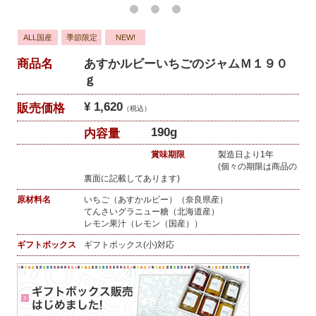
ALL国産
季節限定
NEW!
商品名
あすかルビーいちごのジャムＭ１９０
ｇ
¥ 1,620
販売価格
（税込）
190g
内容量
賞味期限
製造日より1年
(個々の期限は商品の
裏面に記載してあります)
原材料名
いちご（あすかルビー）（奈良県産）
てんさいグラニュー糖（北海道産）
レモン果汁（レモン（国産））
ギフトボックス
ギフトボックス(小)対応