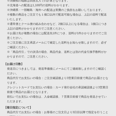
※消費税の端数は四捨五入での計算となります。
※北海道への配送は1,100円の送料がかかります。
※沖縄県・一部離島・海外への配送は実費のご負担をお願いしております。
※複数の商品をご注文でも１個口以内で配送可能な場合は、上記の送料で配送
いたします。
※通常便とクール便の組み合わせなど、2個口以上になる場合は、1個口につき
上記の送料がかかりますのでご注意ください。
※お届け先が複数の場合には配送先1件につき、送料が1件かかりますのでご注
意ください。
※ご注文後に注文承諾メールにて確定した送料をお知らせ致しますので、必ず
ご確認ください。
※「商品代引」での決済の場合、商品代金、送料とは別の代金引換手数料がか
かりますので、ご注意ください。
【お届け日数】
発送日につきましては、発送準備後にメールにてご連絡致しますのでご確認く
ださい。
商品代引でお支払いの場合：ご注文確認後より3営業日前後で商品のお届けとな
ります。
クレジットカードでお支払いの場合：カード発行会社の承認確認後より3営業日
前後で商品のお届けとなります。
前払いでお支払いの場合は、入金確認後、７営業日前後で商品を発送させてい
ただきます。
【着日指定について】
商品代引でお支払いの場合：お客様のご注文日より3日目以降で指定を行うこと