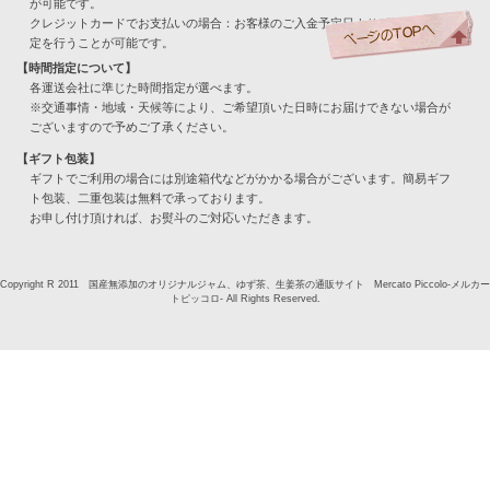
が可能です。
クレジットカードでお支払いの場合：お客様のご入金予定日より3日目以降で指
定を行うことが可能です。
【時間指定について】
各運送会社に準じた時間指定が選べます。
※交通事情・地域・天候等により、ご希望頂いた日時にお届けできない場合が
ございますので予めご了承ください。
【ギフト包装】
ギフトでご利用の場合には別途箱代などがかかる場合がございます。簡易ギフ
ト包装、二重包装は無料で承っております。
お申し付け頂ければ、お熨斗のご対応いただきます。
Copyright R 2011 国産無添加のオリジナルジャム、ゆず茶、生姜茶の通販サイト Mercato Piccolo-メルカー
トピッコロ- All Rights Reserved.