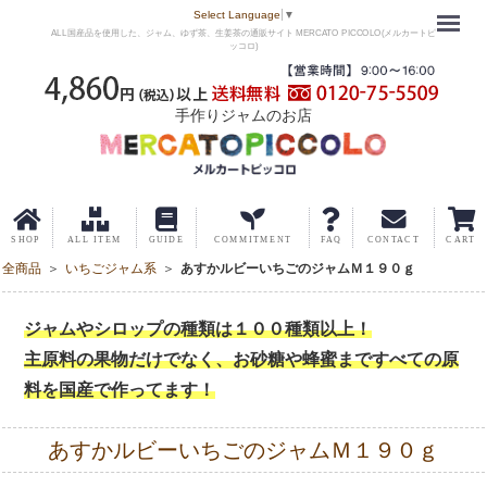
Menu
Select Language
▼
ALL国産品を使用した、ジャム、ゆず茶、生姜茶の通販サイト MERCATO PICCOLO(メルカートピ
ッコロ)
手作りジャムのお店
全商品
いちごジャム系
あすかルビーいちごのジャムＭ１９０ｇ
ジャムやシロップの種類は１００種類以上！
主原料の果物だけでなく、お砂糖や蜂蜜まですべての原
料を国産で作ってます！
あすかルビーいちごのジャムＭ１９０ｇ