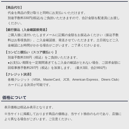
【商品代引】
代金を商品の受け取りと同時にお支払いいただけます。
別途手数料330円(税込)をご負担いただきますので、合計金額を配達員にお渡し
ください。
【銀行振込（入金確認後発送】
ご購入後に送付いたしますメールに記載の金額をお振込みください（振込手数
料はお客様負担）。ご入金確認後、発送させていただきます。土日祝などご入
金確認にお時間がかかる場合がございます。ご了承くださいませ。
【コンビニ後払い（スコア後払い）】
別途手数料330円（税込）をご負担いただきます。
●お支払い期限を一定期間過ぎてもご入金の確認がとれない場合、ご請求金額に
回収事務手数料297円（税込）を加算します。（最大3回、合計891円）
【クレジット決済】
各種クレジット（VISA、MasterCard、JCB、American Express、Diners Club）
カードによる決済が可能です。
表示価格は税込み表示となります。
※当サイトに掲載しております商品の価格は、当サイト独自のものであり、店舗に
より異なる場合がございます。ご注意ください。