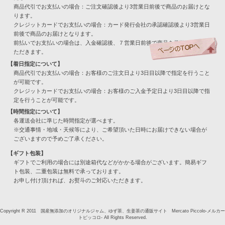
商品代引でお支払いの場合：ご注文確認後より3営業日前後で商品のお届けとな
ります。
クレジットカードでお支払いの場合：カード発行会社の承認確認後より3営業日
前後で商品のお届けとなります。
前払いでお支払いの場合は、入金確認後、７営業日前後で商品を発送させてい
ただきます。
【着日指定について】
商品代引でお支払いの場合：お客様のご注文日より3日目以降で指定を行うこと
が可能です。
クレジットカードでお支払いの場合：お客様のご入金予定日より3日目以降で指
定を行うことが可能です。
【時間指定について】
各運送会社に準じた時間指定が選べます。
※交通事情・地域・天候等により、ご希望頂いた日時にお届けできない場合が
ございますので予めご了承ください。
【ギフト包装】
ギフトでご利用の場合には別途箱代などがかかる場合がございます。簡易ギフ
ト包装、二重包装は無料で承っております。
お申し付け頂ければ、お熨斗のご対応いただきます。
Copyright R 2011 国産無添加のオリジナルジャム、ゆず茶、生姜茶の通販サイト Mercato Piccolo-メルカー
トピッコロ- All Rights Reserved.