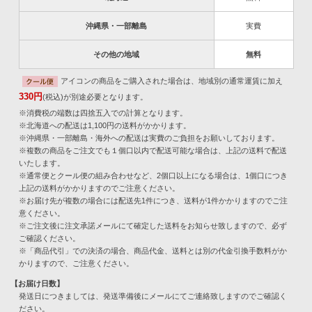
沖縄県・一部離島
実費
その他の地域
無料
アイコンの商品をご購入された場合は、地域別の通常運賃に加え
330円
(税込)が別途必要となります。
※消費税の端数は四捨五入での計算となります。
※北海道への配送は1,100円の送料がかかります。
※沖縄県・一部離島・海外への配送は実費のご負担をお願いしております。
※複数の商品をご注文でも１個口以内で配送可能な場合は、上記の送料で配送
いたします。
※通常便とクール便の組み合わせなど、2個口以上になる場合は、1個口につき
上記の送料がかかりますのでご注意ください。
※お届け先が複数の場合には配送先1件につき、送料が1件かかりますのでご注
意ください。
※ご注文後に注文承諾メールにて確定した送料をお知らせ致しますので、必ず
ご確認ください。
※「商品代引」での決済の場合、商品代金、送料とは別の代金引換手数料がか
かりますので、ご注意ください。
【お届け日数】
発送日につきましては、発送準備後にメールにてご連絡致しますのでご確認く
ださい。