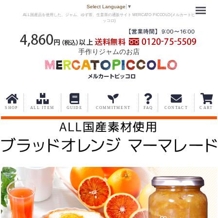
Menu
Select Language
▼
ALL国産品を使用した、ジャム、ゆず茶、生姜茶の通販サイト MERCATO PICCOLO(メルカートピ
ッコロ)
手作りジャムのお店