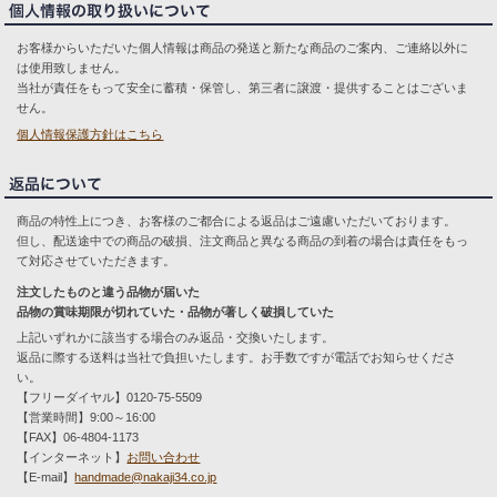
お客様からいただいた個人情報は商品の発送と新たな商品のご案内、ご連絡以外に
は使用致しません。
当社が責任をもって安全に蓄積・保管し、第三者に譲渡・提供することはございま
せん。
個人情報保護方針はこちら
商品の特性上につき、お客様のご都合による返品はご遠慮いただいております。
但し、配送途中での商品の破損、注文商品と異なる商品の到着の場合は責任をもっ
て対応させていただきます。
注文したものと違う品物が届いた
品物の賞味期限が切れていた・品物が著しく破損していた
上記いずれかに該当する場合のみ返品・交換いたします。
返品に際する送料は当社で負担いたします。お手数ですが電話でお知らせくださ
い。
【フリーダイヤル】0120-75-5509
【営業時間】9:00～16:00
【FAX】06-4804-1173
【インターネット】
お問い合わせ
【E-mail】
handmade@nakaji34.co.jp