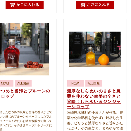
NEW!
ALL国産
NEW!
ALL国産
なつめと当帰とプルーンの
濃厚なしらぬいの甘さと農
シロップ
薬を使わない生姜の辛さと
旨味！しらぬい＆ジンジャ
ーシロップ
出したなつめの風味と当帰の香りがとて
宮崎県木城町の小泉さんが作る、農
いい感じのプルーンをベースにしたフル
薬や化学肥料を使わずに栽培した生
ツソース！冷たいお水や炭酸水で割って
姜。ピリッと濃厚な辛さと旨味がた
リンクに。そのままヨーグルトソースに
っぷり。その生姜と、まろやかで濃
適。