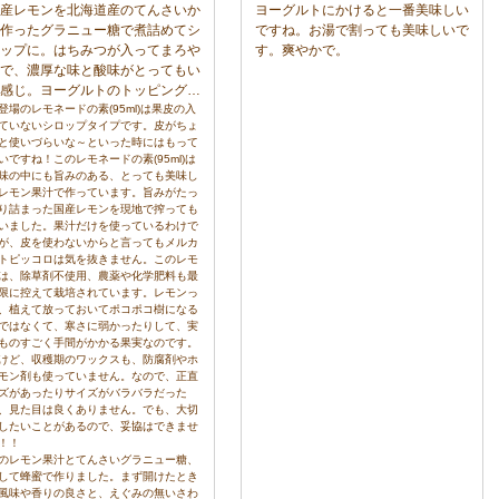
産レモンを北海道産のてんさいか
ヨーグルトにかけると一番美味しい
作ったグラニュー糖で煮詰めてシ
ですね。お湯で割っても美味しいで
ップに。はちみつが入ってまろや
す。爽やかで。
で、濃厚な味と酸味がとってもい
感じ。ヨーグルトのトッピングに
高です。ホットケーキのソースに
登場のレモネードの素(95ml)は果皮の入
ていないシロップタイプです。皮がちょ
。炭酸で割ってドリンクにもいい
と使いづらいな～といった時にはもって
すね。ヨーグルトにキャラメルシ
いですね！このレモネードの素(95ml)は
ップをかけておいて、その上から
味の中にも旨みのある、とっても美味し
モネードの素をかけながらお召し
レモン果汁で作っています。旨みがたっ
がりいただくとこれはとってもお
り詰まった国産レモンを現地で搾っても
いました。果汁だけを使っているわけで
です！ You Tubeにも動画で
が、皮を使わないからと言ってもメルカ
介していいます。ぜひアクセスし
トピッコロは気を抜きません。このレモ
みてください。
は、除草剤不使用、農薬や化学肥料も最
tps://www.youtube.com/watch?
限に控えて栽培されています。レモンっ
=AdIVxQaERNs
、植えて放っておいてポコポコ樹になる
ではなくて、寒さに弱かったりして、実
ものすごく手間がかかる果実なのです。
けど、収穫期のワックスも、防腐剤やホ
モン剤も使っていません。なので、正直
ズがあったりサイズがバラバラだった
、見た目は良くありません。でも、大切
したいことがあるので、妥協はできませ
！！
のレモン果汁とてんさいグラニュー糖、
して蜂蜜で作りました。まず開けたとき
風味や香りの良さと、えぐみの無いさわ