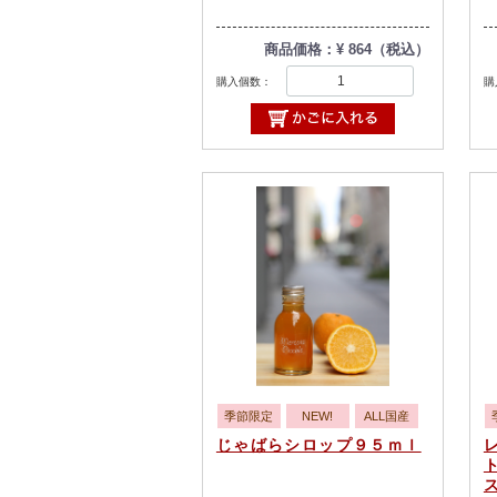
商品価格：¥ 864（税込）
購入個数：
購
季節限定
NEW!
ALL国産
じゃばらシロップ９５ｍｌ