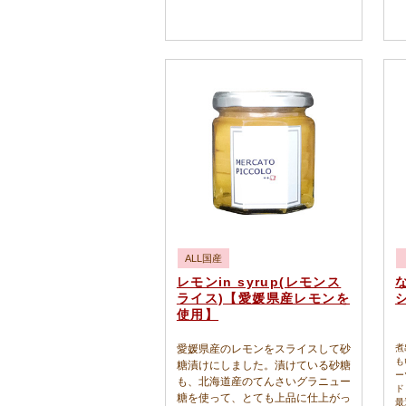
ALL国産
レモンin syrup(レモンス
ライス)【愛媛県産レモンを
使用】
愛媛県産のレモンをスライスして砂
煮
も
糖漬けにしました。漬けている砂糖
ー
も、北海道産のてんさいグラニュー
ド
糖を使って、とても上品に仕上がっ
最