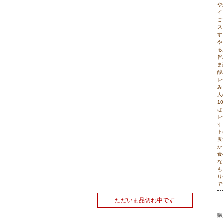
や
イ
ご
ス
す
や
る
旨
ま
酸
レ
み
人
1
は
レ
す
ト
度
か
食
な
も
り
で
ただいま品切れ中です
購