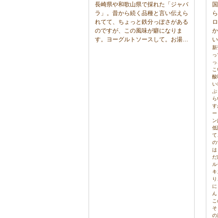
長崎県や和歌山県で採れた「ジャバ
国
ラ」。昔から続く品種と言い伝えら
ら
れてて、ちょっと鉄分っぽさがある
ロ
のですが、この風味が癖になりま
か
す。ヨーグルトソースして。お湯や
い
炭酸で割ってドリンクに。あまり生
最
新
っ
産量が多くない「ジャバラ」を北海
も
っ
道産のてんさいから作ったグラニュ
で
こ
ー糖だけでじっくり煮詰めてます。
ロ
酸
とても贅沢な味わい。
レ
い
上
ぷ
ら
いしい
す
紹
ー
て
ン
ht
低
v
て
の
は
だ
ル
キ
り
に
ん
こ
そ
の