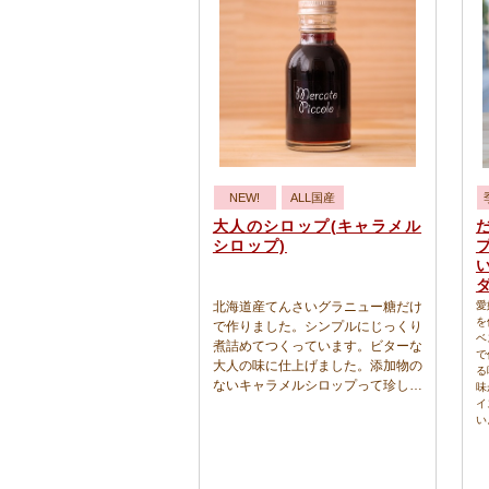
NEW!
ALL国産
大人のシロップ(キャラメル
シロップ)
北海道産てんさいグラニュー糖だけ
愛
を
で作りました。シンプルにじっくり
ベ
煮詰めてつくっています。ビターな
で
大人の味に仕上げました。添加物の
る
ないキャラメルシロップって珍しい
味
ですよね!アイスクリームが一番ぴ
イ
い
ったり。もちろんヨーグルトソース
としても。