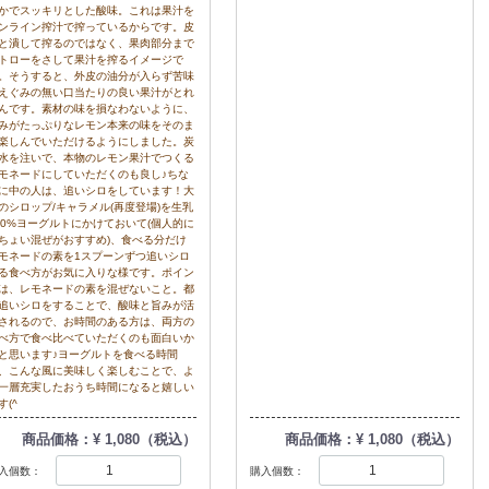
かでスッキリとした酸味。これは果汁を
ンライン搾汁で搾っているからです。皮
と潰して搾るのではなく、果肉部分まで
トローをさして果汁を搾るイメージで
。そうすると、外皮の油分が入らず苦味
えぐみの無い口当たりの良い果汁がとれ
んです。素材の味を損なわないように、
みがたっぷりなレモン本来の味をそのま
楽しんでいただけるようにしました。炭
水を注いで、本物のレモン果汁でつくる
モネードにしていただくのも良し♪ちな
に中の人は、追いシロをしています！大
のシロップ/キャラメル(再度登場)を生乳
00%ヨーグルトにかけておいて(個人的に
ちょい混ぜがおすすめ)、食べる分だけ
モネードの素を1スプーンずつ追いシロ
る食べ方がお気に入りな様です。ポイン
は、レモネードの素を混ぜないこと。都
追いシロをすることで、酸味と旨みが活
されるので、お時間のある方は、両方の
べ方で食べ比べていただくのも面白いか
と思います♪ヨーグルトを食べる時間
、こんな風に美味しく楽しむことで、よ
一層充実したおうち時間になると嬉しい
す(^
商品価格：¥ 1,080（税込）
商品価格：¥ 1,080（税込）
入個数：
購入個数：