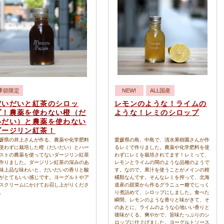
季節限定
NEW!
ALL国産
だいだいと紅茶のシロッ
レモンのような！ライムの
プ！農薬を使わない橙（だ
ような！レミのシロップ
いだい）と農薬を使わない
ダージリン紅茶！
媛県の井上さんが作る、農薬や化学肥料
愛媛県の島、中島で、清水果樹園さんが作
使わずに栽培した橙（だいだい）とハー
るレミで作りました。農薬や化学肥料を使
ストの農薬を使ってないダージリン紅茶
わずにレミを栽培されてます！レミって、
作りました。ダージリン紅茶の深みのあ
レモンとライムの間のような品種のようで
味上品な味わいと、だいだいの香りと酸
す。なので、果汁を使うことがメインの柑
がとてもいい感じです。ヨーグルトやア
橘類なんです。そんなレミを搾って、北海
スクリームにかけてお召し上がりくださ
道産の甜菜から作るグラニュー糖でじっく
。
り煮詰めて、シロップにしました。食べた
瞬間、レモンのような香りと味がきて、そ
のあとに、ライムのような心地いい香りと
後味がくる、爽やかで、旨味たっぷりのシ
ロップに仕上げました。ヨーグルトソース