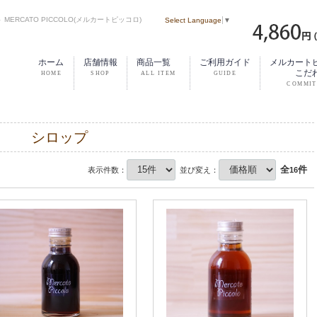
RCATO PICCOLO(メルカートピッコロ)
Select Language
▼
ホーム
店舗情報
商品一覧
ご利用ガイド
メルカート
こだ
シロップ
全
件
表示件数：
並び変え：
16