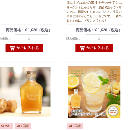
厚なしらぬいの果汁を合わせてシロ
ップに仕上げました。ヨーグルトや
ヨーグルトにかけたり、炭酸で割ってドリ
ンクに。濃厚なしらぬいの甘さと、生姜の
アイスクリームのトッピングに、炭
辛さと旨味がとてもいい感じです。一番の
酸やお水で割ってドリンクにも。
おすすめは、ドリンクですね！
宮崎県木城町のファンシューマーズ
ミーティング２０２５秋のマルシェ
商品価格：¥ 1,620（税込）
商品価格：¥ 1,620（税込）
に参加させてもらったことをきっか
入個数：
購入個数：
けに、作りました！
NEW!
ALL国産
ALL国産