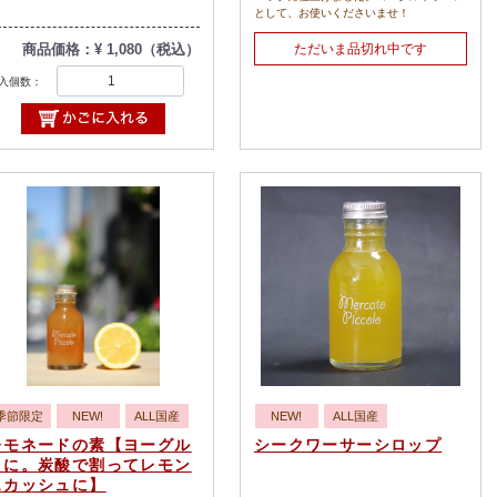
として、お使いくださいませ！
商品価格：¥ 1,080（税込）
ただいま品切れ中です
入個数：
季節限定
NEW!
ALL国産
NEW!
ALL国産
レモネードの素【ヨーグル
シークワーサーシロップ
トに。炭酸で割ってレモン
スカッシュに】