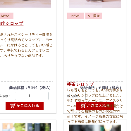
NEW!
NEW!
ALL国産
珈琲シロップ
選されたスペシャリティー珈琲を
っくり煮詰めてシロップに。ヨー
ルトにかけるととってもいい感じ
す。牛乳でわるとカフェオレに
。ありそうでない商品です。
棒茶シロップ
商品価格：¥ 864（税込）
商品価格：¥ 864（税込）
味も香りもとってもいい加賀棒茶を
じっくりシロップに仕上げました。
入個数：
購入個数：
牛乳で割ってオーレに、アイスクリ
ームのトッピングに。※瓶は瓶だけ
で写ってる画像のものが現在の95
ｍｌです。イメージ画像の背景に写
ってる画像は旧瓶が写ってます。