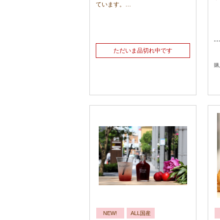
ています。
そのままお召し上がりいただいても
おいしいし、ヨーグルトのトッピン
グにも。
お水や、炭酸で割って、ジュースに
もオススメです。
ただいま品切れ中です
購
NEW!
ALL国産