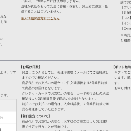
ご案内、ご連絡以外には使用致しません。
話でお
当社が責任をもって安全に蓄積・保管し、第三者に譲渡・提
【フリー
供することはございません。
【営業時
とれな
【FAX】
個人情報保護方針はこちら
）を加
【イン
【E-ma
※商品
an
と相違
す。
【お届け日数】
【ギフト包
により、ヤマ
発送日につきましては、発送準備後にメールにてご連絡致し
ギフトでご
ますのでご確認ください。
います。簡
商品代引でお支払いの場合：ご注文確認後より3営業日前後
す。
で商品のお届けとなります。
お申し付け
クレジットカードでお支払いの場合：カード発行会社の承認
ります。
確認後より3営業日前後で商品のお届けとなります。
前払いでお支払いの場合は、入金確認後、７営業日前後で商
品を発送させていただきます。
【着日指定について】
0円
商品代引でお支払いの場合：お客様のご注文日より3日目以
降で指定を行うことが可能です。
費