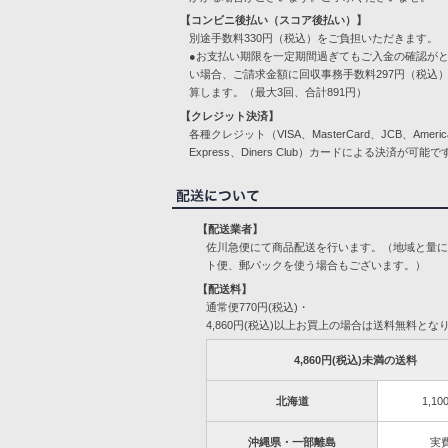
【コンビニ後払い（スコア後払い）】
別途手数料330円（税込）をご負担いただきます。
●お支払い期限を一定期間過ぎてもご入金の確認が
い場合、ご請求金額に回収事務手数料297円（税込
算します。（最大3回、合計891円）
【クレジット決済】
各種クレジット（VISA、MasterCard、JCB、Americ
Express、Diners Club）カードによる決済が可能で
【配送業者】
佐川急便にて商品配送を行います。（地域と量
ト便、郵パックを使う場合もございます。）
【配送料】
通常便770円(税込)・
4,860円(税込)以上お買上の場合は送料無料とな
4,860円(税込)未満の送料
北海道
1,10
沖縄県・一部離島
実