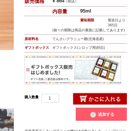
¥ 864
販売価格
（税込）
95ml
内容量
賞味期限
製造日より
365日
(個々の期限は商品の裏面に記載してあります)
原材料名
てんさいグラニュー糖(北海道産)
ギフトボックス
ギフトボックス(シロップ用)対応(
購入数量
追加する