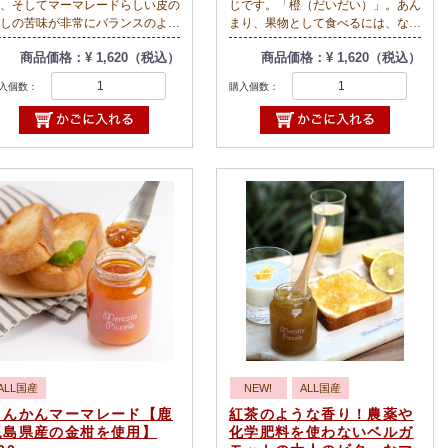
、そしてマーマレードらしい皮の
じです。「橙（だいだい）」。あん
しの苦味が非常にバランスのよく
まり、果物として食べるには、なじ
上がっています。
みが少ない柑橘類ですが、マーマレ
商品価格：¥ 1,620（税込）
商品価格：¥ 1,620（税込）
ラッドオレンジはその名のとお
ードにはとってもいいですね。紅茶
、血のような色の果をしたオレン
に入れたり、炭酸やお湯で割っても
入個数：
購入個数：
です。温暖なイタリアが原産で、
美味しいです！なかなか私たちのタ
本ではまだまだ作られる場所が少
イミングとだいだいの収穫時期が合
く、国産のものはとても貴重で
わずに、マーマレードにできてなか
。その貴重な国産ブラッドオレン
ったのですが、今シーズンは、生産
を贅沢に炊き上げました。果汁も
者に私たちのタイミングに合わせて
っぷり入れて、ゆるめの仕上がり
もらって、マーマレードづくりが実
しています。
現しました！
ても味の濃いジャムなので、シフ
ンケーキやチーズケーキなど製菓
料としてもオススメです。だんと
の一番人気です！まずはこのマー
レードからぜひ！！ You Tubeに
動画で紹介しています。ぜひアク
スしてみてください。今年、２０
６年１月以降に入荷した新物に変
りました！
tps://www.youtube.com/watch?
ALL国産
NEW!
ALL国産
=KbEZknyaSso
きんかんマーマレード【鹿
紅茶のような香り！農薬や
児島県産の金柑を使用】
化学肥料を使わないベルガ