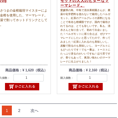
00g
モットの大人のビターなマ
ーマレード。
さつまの金柑栽培マイスターによ
愛媛県の島、中島で清水果樹園さんが、農
薬や化学肥料を使わないで栽培したベルガ
金柑を使用した、マーマレード。
モット。紅茶のアールグレイの原料になる
湯で割ってホットドリンクとして
ことで有名な柑橘類ですが、国内で栽培さ
。
れてるのは、とても珍しいです。私も、清
水さんと知り合って、初めて出会いまし
た！ベルガモットに巡り合えば、ぜひマー
マレードにしたいと思ってたので、作って
みました！紅茶に入れるのも美味しいし、
炭酸で割るのも美味しいし、ヨーグルトに
もぴったりです！でも一番は、トーストに
たっぷり塗るのがいいですね！ほろ苦です
が、香りもあって、奥深い味わいのマーマ
レードに仕上がりました！
商品価格：¥ 1,620（税込）
商品価格：¥ 2,160（税込）
入個数：
購入個数：
1
2
次へ