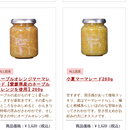
ubeにも動画で紹介して
美味しい！
ます。ぜひアクセスしてみてくだ
い。
tps://www.youtube.com/watch?
=WsiGzv6I8Cg
ALL国産
ALL国産
ネーブルオレンジマーマレ
小夏マーマレード200g
ード【愛媛県産のネーブル
オレンジを使用】200g
ーブルの皮がものすごく柔らか
甘すぎず、清涼感があって後味スッ
。さすが釜炊きです。その柔らか
キリ。皮はマーマレードらしく、噛
ところをかみしめると、かんきつ
むと柑橘系らしいほのかな苦味があ
特有の苦みがさわやかです。そし
ってさわやかです。甘さ控えめがお
甘さの中にネーブルオレンジ特有
好みの方にオススメです。
トロピカルな風味がひそんでいま
宮崎県では「日向夏」と呼ばれ、
商品価格：¥ 1,620（税込）
商品価格：¥ 1,620（税込）
。色がきれいで十分甘いですか
「土佐小夏」や夏を前に収穫される