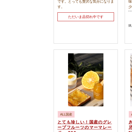
です。とっても贅沢な気分になりま
味
す。
少
仕
ただいま品切れ中です
ブ
り
購
ジ
日
な
す
ジ
た
に
と
ォ
材
つ
マ
も
セ
２
わ
ht
ALL国産
v
とても珍しい！国産のグレ
ープフルーツのマーマレー