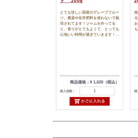
ド 200g
2
とても珍しい国産のグレープフルー
南
ツ。農薬や化学肥料を使わないで栽
る
培されてます！ジャムを作ってる
お
と、香りがとてもよくて、とっても
も
心地いい時間が過ぎていきます！果
汁感たっぷりで、ほんのり苦みのあ
る仕上がりです。たっぷりパンにつ
けてお召し上がりください！２０２
５年４月以降に入荷したグレープフ
ルーツで作りました。
商品価格：¥ 1,620（税込）
購入個数：
購