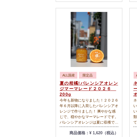
フレッシュな酸味、がとってもいい
す！ You T
感じです。いよかんって、生で食べ
い
るよりも、マーマレードにしたほう
さ
が、絶対に美味しいですね。こんな
ht
こというと、生産者から怒られそう
v
ですが、結構、いよかんって味にば
らつきがあったり、皮がごつかった
り、内側の皮も分厚いので、食べる
部分が案外少なかったり、するので
すが、マーマーレードにすると全部
使うのですが、とてもまろやかで濃
厚で、食感も柔らかくいい感じです
よ。無茶々園は、地域にたくさんの
農家さんがいて、みなさん、できる
ALL国産
限定品
だけ安全な果物を育てて、無茶々園
夏の柑橘!バレンシアオレン
に出荷することにより、従来の流通
ジマーマレード２０２６
よりも安全で美味しい果物を消費者
200g
の方に届けられるという思いから、
今年も新物になりました！２０２６
ネ
成り立っています。とってもいい取
年６月以降に入荷したバレンシアオ
い
り組みですよね。※画像には生にい
レンジで作りました！ 爽やかな感
い
よかんが載っていますが、お届けす
じで、穏やかなマーマレードです。
類
る商品はマーマレードのみです。２
バレンシアオレンジは夏に収穫でき
て
０２６年１月以降に入荷したいよか
るオレンジなんですが、なんとな
の
んで作っています。
商品価格：¥ 1,620（税込）
く、夏のオレンジの味って感じを醸
す