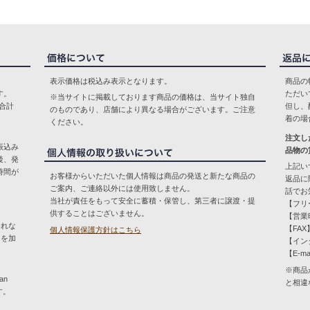
表示価格は税込み表示となります。
商品の
す。
ただい
※当サイトに掲載しております商品の価格は、当サイト独自
合計
但し、
のものであり、店舗により異なる場合がございます。ご注意
着の場
ください。
注文し
振込み
品物の
後、発
上記い
時間が
お客様からいただいた個人情報は商品の発送と新たな商品の
返品に
ご案内、ご連絡以外には使用致しません。
話でお
当社が責任をもって安全に蓄積・保管し、第三者に譲渡・提
【フリー
供することはございません。
【営業時
とれな
【FAX】
個人情報保護方針はこちら
）を加
【イン
【E-ma
※商品
an
と相違
す。