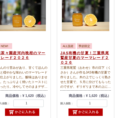
んですね。海岸から水平線が見え
海で、とってもいいところです。
０２５年１２月に入荷したマイヤ
レモンで作りました！今シーズン
新物です！
NEW!
ALL国産
季節限定
無茶々園産河内晩柑のマー
JAS有機の甘夏！三重県尾
マレード２０２６
鷲産甘夏のマーマレード２
０２６
んのり苦みがあり、甘くてほんの
三重県尾鷲（おわせ）市の日下（く
と穏やかな味わいのマーマレード
さか）さんが作るJAS有機の甘夏で
仕上がりました。酸味はありませ
作りました。木の上でじっくり熟さ
。たっぷりよく焼いたトーストに
せた甘夏で、５月に分けてもらった
ったり。冷やしてそのままデザー
のですが、ギリギリまで木の上にな
でも。苦みと爽やかさがいい感じ
らしておいたとっても美味しい甘夏
商品価格：¥ 1,620（税込）
商品価格：¥ 1,620（税込）
す。愛媛県の除草剤を使わずに、
でした！そこからできるマーマレー
分たちで独自の安全基準を設けて
ドはもちろん、とても美味しいで
入個数：
購入個数：
培されている無茶々園の河内晩柑
す！爽やかなほろ苦さの奥に、上品
作っています。 ２０２６年４月
な旨味と深さのある味わいです。こ
降に入荷した河内晩柑で作ってま
のまま冷やしてデザートで食べても