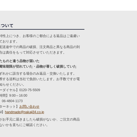
特性上につき、お客様のご都合による返品はご遠慮い
ております。
配送途中での商品の破損、注文商品と異なる商品の到
合は責任をもって対応させていただきます。
たものと違う品物が届いた
賞味期限が切れていた・品物が著しく破損していた
ずれかに該当する場合のみ返品・交換いたします。
際する送料は当社で負担いたします。お手数ですが電
知らせください。
ダイヤル】0120-75-5509
間】9:00～16:00
06-4804-1173
ターネット】
お問い合わせ
il】
handmade@nakaji34.co.jp
がお手元に届きましたら破損がないか、ご注文の商品
ないかを直ちにご確認ください。