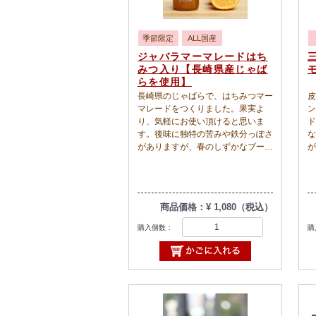
季節限定
ALL国産
ジャバラマーマレードはち
みつ入り【長崎県産じゃば
らを使用】
長崎県のじゃばらで、はちみつマー
皮
マレードをつくりました。果実よ
ン
り、気軽にお使い頂けると思いま
ド
す。後味に独特の苦みや鉄分っぽさ
な
がありますが、春のしずかなブーム
が
です。からだ想いの生活習慣。柑橘
が
類をしっかり摂って、春を元気に過
で
ごしたいですね。
焼
最
商品価格：¥ 1,080（税込）
て
い
購入個数：
購
の
の
は
か
お
和
り