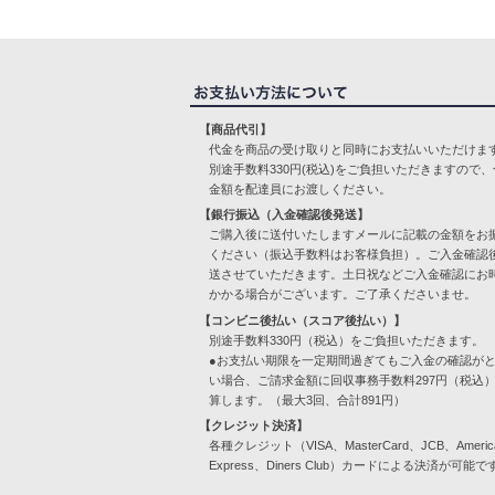
【商品代引】
代金を商品の受け取りと同時にお支払いいただけま
別途手数料330円(税込)をご負担いただきますので、
金額を配達員にお渡しください。
【銀行振込（入金確認後発送】
ご購入後に送付いたしますメールに記載の金額をお
ください（振込手数料はお客様負担）。ご入金確認
送させていただきます。土日祝などご入金確認にお
かかる場合がございます。ご了承くださいませ。
【コンビニ後払い（スコア後払い）】
別途手数料330円（税込）をご負担いただきます。
●お支払い期限を一定期間過ぎてもご入金の確認が
い場合、ご請求金額に回収事務手数料297円（税込
算します。（最大3回、合計891円）
【クレジット決済】
各種クレジット（VISA、MasterCard、JCB、Americ
Express、Diners Club）カードによる決済が可能で