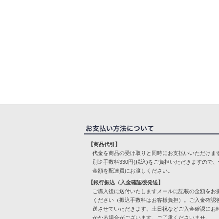
【商品代引】
代金を商品の受け取りと同時にお支払いいただけま
別途手数料330円(税込)をご負担いただきますので、
金額を配達員にお渡しください。
【銀行振込（入金確認後発送】
ご購入後に送付いたしますメールに記載の金額をお
ください（振込手数料はお客様負担）。ご入金確認
送させていただきます。土日祝などご入金確認にお
かかる場合がございます。ご了承くださいませ。