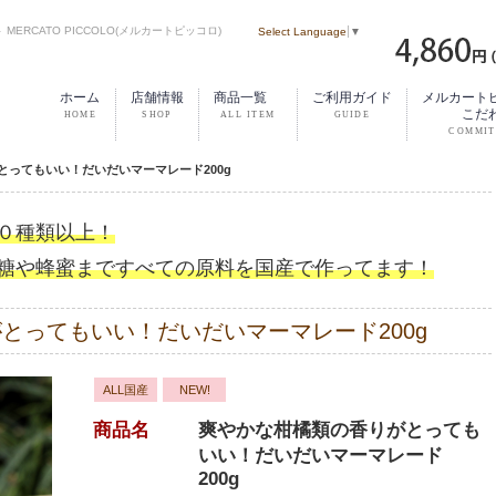
RCATO PICCOLO(メルカートピッコロ)
Select Language
▼
ホーム
店舗情報
商品一覧
ご利用ガイド
メルカート
こだ
とってもいい！だいだいマーマレード200g
０種類以上！
糖や蜂蜜まですべての原料を国産で作ってます！
とってもいい！だいだいマーマレード200g
ALL国産
NEW!
商品名
爽やかな柑橘類の香りがとっても
いい！だいだいマーマレード
200g