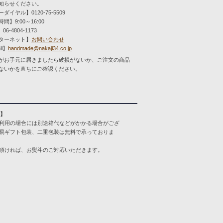
知らせください。
ダイヤル】0120-75-5509
間】9:00～16:00
06-4804-1173
ターネット】
お問い合わせ
il】
handmade@nakaji34.co.jp
がお手元に届きましたら破損がないか、ご注文の商品
ないかを直ちにご確認ください。
装】
利用の場合には別途箱代などがかかる場合がござ
易ギフト包装、二重包装は無料で承っておりま
頂ければ、お熨斗のご対応いただきます。