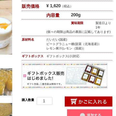
¥ 1,620
販売価格
（税込）
200g
内容量
賞味期限
製造日より
1年
(個々の期限は商品の裏面に記載してあります)
原材料名
だいだい(国産)
ビートグラニュー糖(甜菜（北海道産)）
レモン果汁(レモン（国産)）
ギフトボックス
ギフトボックス(小)対応
購入数量
追加する