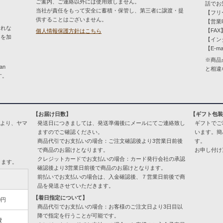
ご案内、ご連絡以外には使用致しません。
話でお
当社が責任をもって安全に蓄積・保管し、第三者に譲渡・提
【フリー
供することはございません。
【営業時
とれな
【FAX】
個人情報保護方針はこちら
）を加
【イン
【E-ma
※商品
an
と相違
す。
【お届け日数】
【ギフト包
により、ヤマ
発送日につきましては、発送準備後にメールにてご連絡致し
ギフトでご
ますのでご確認ください。
います。簡
商品代引でお支払いの場合：ご注文確認後より3営業日前後
す。
で商品のお届けとなります。
お申し付け
クレジットカードでお支払いの場合：カード発行会社の承認
ります。
確認後より3営業日前後で商品のお届けとなります。
前払いでお支払いの場合は、入金確認後、７営業日前後で商
品を発送させていただきます。
【着日指定について】
0円
商品代引でお支払いの場合：お客様のご注文日より3日目以
降で指定を行うことが可能です。
費