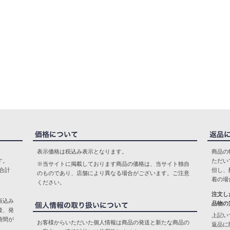
表示価格は税込み表示となります。
商品の
す。
ただい
※当サイトに掲載しております商品の価格は、当サイト独自
合計
但し、
のものであり、店舗により異なる場合がございます。ご注意
着の場
ください。
注文し
振込み
品物の
後、発
上記い
時間が
お客様からいただいた個人情報は商品の発送と新たな商品の
返品に