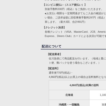
【コンビニ後払い（スコア後払い）】
別途手数料330円（税込）をご負担いただきます。
●お支払い期限を一定期間過ぎてもご入金の確認が
い場合、ご請求金額に回収事務手数料297円（税込
算します。（最大3回、合計891円）
【クレジット決済】
各種クレジット（VISA、MasterCard、JCB、Americ
Express、Diners Club）カードによる決済が可能で
【配送業者】
佐川急便にて商品配送を行います。（地域と量
ト便、郵パックを使う場合もございます。）
【配送料】
通常便770円(税込)・
4,860円(税込)以上お買上の場合は送料無料とな
4,860円(税込)未満の送料
北海道
1,10
沖縄県・一部離島
実