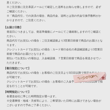
意ください。
※ご注文後に注文承諾メールにて確定した送料をお知らせ致しますので、必ず
ご確認ください。
※「商品代引」での決済の場合、商品代金、送料とは別の代金引換手数料がか
かりますので、ご注意ください。
【お届け日数】
発送日につきましては、発送準備後にメールにてご連絡致しますのでご確認く
ださい。
商品代引でお支払いの場合：ご注文確認後より3営業日前後で商品のお届けとな
ります。
クレジットカードでお支払いの場合：カード発行会社の承認確認後より3営業日
前後で商品のお届けとなります。
前払いでお支払いの場合は、入金確認後、７営業日前後で商品を発送させてい
ただきます。
【着日指定について】
商品代引でお支払いの場合：お客様のご注文日より3日目以降で指定を行うこと
が可能です。
クレジットカードでお支払いの場合：お客様のご入金予定日より3日目以降で指
定を行うことが可能です。
【時間指定について】
各運送会社に準じた時間指定が選べます。
※交通事情・地域・天候等により、ご希望頂いた日時にお届けできない場合が
ございますので予めご了承ください。