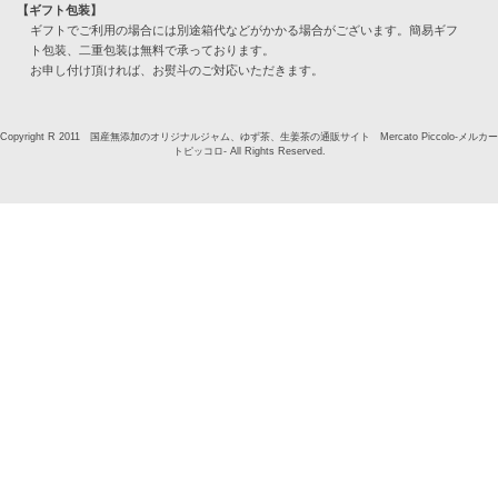
【ギフト包装】
ギフトでご利用の場合には別途箱代などがかかる場合がございます。簡易ギフ
ト包装、二重包装は無料で承っております。
お申し付け頂ければ、お熨斗のご対応いただきます。
Copyright R 2011 国産無添加のオリジナルジャム、ゆず茶、生姜茶の通販サイト Mercato Piccolo-メルカー
トピッコロ- All Rights Reserved.