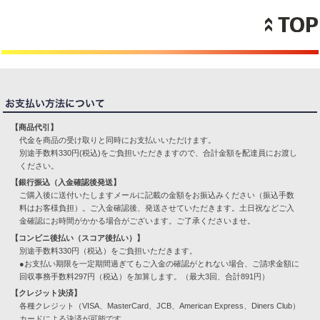
【商品代引】
代金を商品の受け取りと同時にお支払いいただけます。
別途手数料330円(税込)をご負担いただきますので、合計金額を配達員にお渡し
ください。
【銀行振込（入金確認後発送】
ご購入後に送付いたしますメールに記載の金額をお振込みください（振込手数
料はお客様負担）。ご入金確認後、発送させていただきます。土日祝などご入
金確認にお時間がかかる場合がございます。ご了承くださいませ。
【コンビニ後払い（スコア後払い）】
別途手数料330円（税込）をご負担いただきます。
●お支払い期限を一定期間過ぎてもご入金の確認がとれない場合、ご請求金額に
回収事務手数料297円（税込）を加算します。（最大3回、合計891円）
【クレジット決済】
各種クレジット（VISA、MasterCard、JCB、American Express、Diners Club）
カードによる決済が可能です。