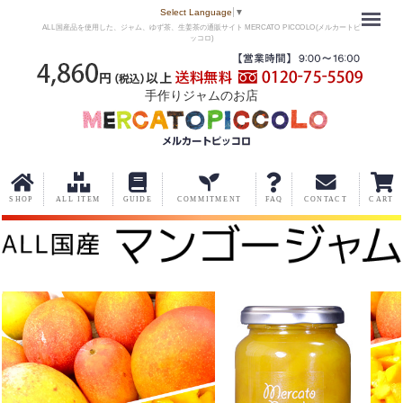
Menu
Select Language
▼
ALL国産品を使用した、ジャム、ゆず茶、生姜茶の通販サイト MERCATO PICCOLO(メルカートピ
ッコロ)
手作りジャムのお店