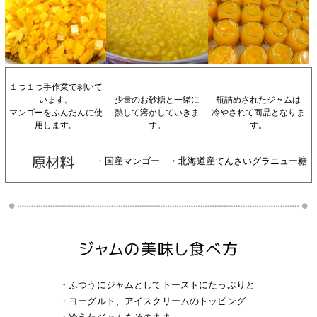
１つ１つ手作業で剥いて
います。
少量のお砂糖と一緒に
瓶詰めされたジャムは
マンゴーをふんだんに使
熱して溶かしていきま
冷やされて商品となりま
用します。
す。
す。
・国産マンゴー ・北海道産てんさいグラニュー糖
・ふつうにジャムとしてトーストにたっぷりと
・ヨーグルト、アイスクリームのトッピング