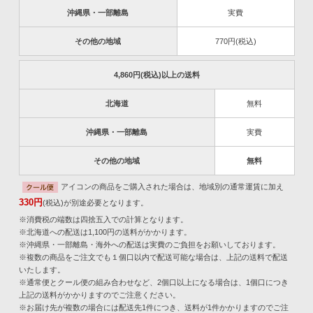
沖縄県・一部離島
実費
その他の地域
770円(税込)
4,860円(税込)以上の送料
北海道
無料
沖縄県・一部離島
実費
その他の地域
無料
アイコンの商品をご購入された場合は、地域別の通常運賃に加え
330円
(税込)が別途必要となります。
※消費税の端数は四捨五入での計算となります。
※北海道への配送は1,100円の送料がかかります。
※沖縄県・一部離島・海外への配送は実費のご負担をお願いしております。
※複数の商品をご注文でも１個口以内で配送可能な場合は、上記の送料で配送
いたします。
※通常便とクール便の組み合わせなど、2個口以上になる場合は、1個口につき
上記の送料がかかりますのでご注意ください。
※お届け先が複数の場合には配送先1件につき、送料が1件かかりますのでご注