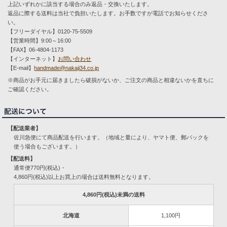
上記いずれかに該当する場合のみ返品・交換いたします。
返品に際する送料は当社で負担いたします。お手数ですが電話でお知らせくださ
い。
【フリーダイヤル】0120-75-5509
【営業時間】9:00～16:00
【FAX】06-4804-1173
【インターネット】
お問い合わせ
【E-mail】
handmade@nakaji34.co.jp
※商品がお手元に届きましたら破損がないか、ご注文の商品と相違ないかを直ちに
ご確認ください。
【配送業者】
佐川急便にて商品配送を行います。（地域と量により、ヤマト便、郵パックを
使う場合もございます。）
【配送料】
通常便770円(税込)・
4,860円(税込)以上お買上の場合は送料無料となります。
4,860円(税込)未満の送料
北海道
1,100円