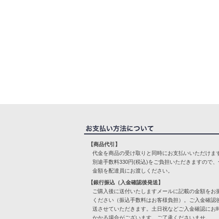
【商品代引】
代金を商品の受け取りと同時にお支払いいただけま
別途手数料330円(税込)をご負担いただきますので、
金額を配達員にお渡しください。
【銀行振込（入金確認後発送】
ご購入後に送付いたしますメールに記載の金額をお
ください（振込手数料はお客様負担）。ご入金確認
送させていただきます。土日祝などご入金確認にお
かかる場合がございます。ご了承くださいませ。