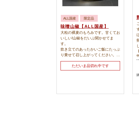
ALL国産
限定品
味噌山椒【ALL国産】
大粒の裸麦のもろみです。甘くてお
いしい!山椒をだいぶ聞かせてま
す。
炊き立てのあったかいご飯にたっぷ
り乗せて召し上がってください。酒
の肴にもオススメです。【時期によ
ただいま品切れ中です
り、味噌の色がだいぶ変わりま
す。】