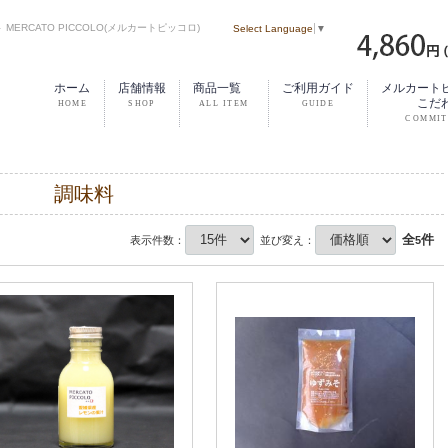
RCATO PICCOLO(メルカートピッコロ)
Select Language
▼
ホーム
店舗情報
商品一覧
ご利用ガイド
メルカート
こだ
調味料
全
件
表示件数：
並び変え：
5