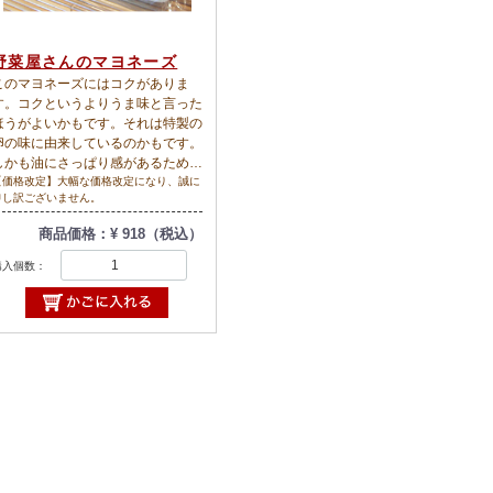
野菜屋さんのマヨネーズ
このマヨネーズにはコクがありま
す。コクというよりうま味と言った
ほうがよいかもです。それは特製の
卵の味に由来しているのかもです。
しかも油にさっぱり感があるために
食べ飽きません。茹(ゆ)で野菜にぴ
【価格改定】大幅な価格改定になり、誠に
申し訳ございません。
ったりです。口当たりが良いのでい
くらでも食べられます。卵は、自家
商品価格：¥ 918（税込）
配合飼料(魚粉・とうもろこし・牧
草)で育てたニワトリのものです。
購入個数：
油はコットン油(純綿実油)、お酢は
リンゴ酢、お塩は沖縄産ヨネマース
です。おいしいはずです。ちなみに
野菜屋さんというのはメルカートピ
ッコロが昔は、野菜屋さんを数店運
営していたころの名残です。