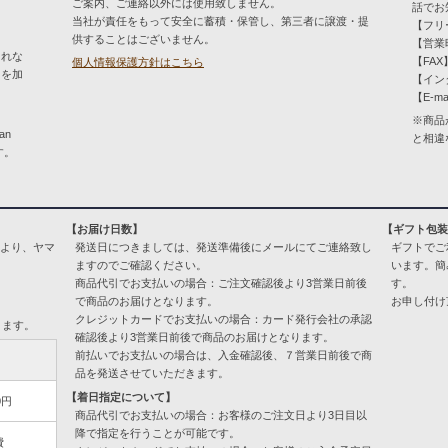
ご案内、ご連絡以外には使用致しません。
話でお
当社が責任をもって安全に蓄積・保管し、第三者に譲渡・提
【フリー
供することはございません。
【営業時
とれな
【FAX】
個人情報保護方針はこちら
）を加
【イン
【E-ma
※商品
an
と相違
す。
【お届け日数】
【ギフト包
により、ヤマ
発送日につきましては、発送準備後にメールにてご連絡致し
ギフトでご
ますのでご確認ください。
います。簡
商品代引でお支払いの場合：ご注文確認後より3営業日前後
す。
で商品のお届けとなります。
お申し付け
クレジットカードでお支払いの場合：カード発行会社の承認
ります。
確認後より3営業日前後で商品のお届けとなります。
前払いでお支払いの場合は、入金確認後、７営業日前後で商
品を発送させていただきます。
【着日指定について】
0円
商品代引でお支払いの場合：お客様のご注文日より3日目以
降で指定を行うことが可能です。
費