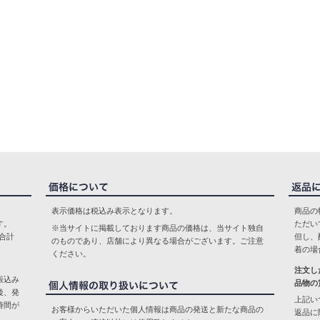
表示価格は税込み表示となります。
商品の
す。
ただい
※当サイトに掲載しております商品の価格は、当サイト独自
合計
但し、
のものであり、店舗により異なる場合がございます。ご注意
着の場
ください。
注文し
振込み
品物の
後、発
上記い
時間が
お客様からいただいた個人情報は商品の発送と新たな商品の
返品に