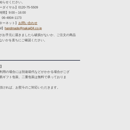
知らせください。
ダイヤル】0120-75-5509
間】9:00～16:00
06-4804-1173
ターネット】
お問い合わせ
il】
handmade@nakaji34.co.jp
がお手元に届きましたら破損がないか、ご注文の商品
ないかを直ちにご確認ください。
装】
利用の場合には別途箱代などがかかる場合がござ
易ギフト包装、二重包装は無料で承っておりま
頂ければ、お熨斗のご対応いただきます。