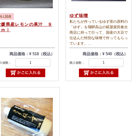
ゆず味噌
ALL国産
私たちが作っているゆず茶の原料の
愛媛県産レモンの果汁 ９
「ゆず」を飛騨高山の糀屋柴田春次
５ｍｌ
商店に持って行って、国産の大豆で
仕込んだ特別な味噌で作ってもらっ
ています。
「飛騨高山」×「愛媛県西予市」の
商品価格：¥ 518（税込）
商品価格：¥ 540（税込）
商品です!
入個数：
購入個数：