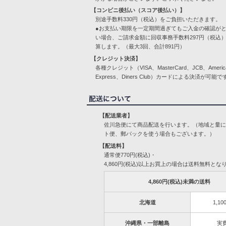
【コンビニ後払い（スコア後払い）】
別途手数料330円（税込）をご負担いただきます。
●お支払い期限を一定期間過ぎてもご入金の確認が
い場合、ご請求金額に回収事務手数料297円（税込
算します。（最大3回、合計891円）
【クレジット決済】
各種クレジット（VISA、MasterCard、JCB、Americ
Express、Diners Club）カードによる決済が可能で
【配送業者】
佐川急便にて商品配送を行います。（地域と量
ト便、郵パックを使う場合もございます。）
【配送料】
通常便770円(税込)・
4,860円(税込)以上お買上の場合は送料無料とな
4,860円(税込)未満の送料
北海道
1,10
沖縄県・一部離島
実