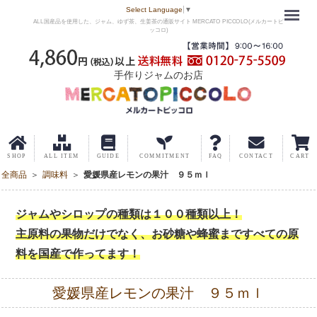
Menu
Select Language
▼
ALL国産品を使用した、ジャム、ゆず茶、生姜茶の通販サイト MERCATO PICCOLO(メルカートピ
ッコロ)
手作りジャムのお店
全商品
調味料
愛媛県産レモンの果汁 ９５ｍｌ
ジャムやシロップの種類は１００種類以上！
主原料の果物だけでなく、お砂糖や蜂蜜まですべての原
料を国産で作ってます！
愛媛県産レモンの果汁 ９５ｍｌ