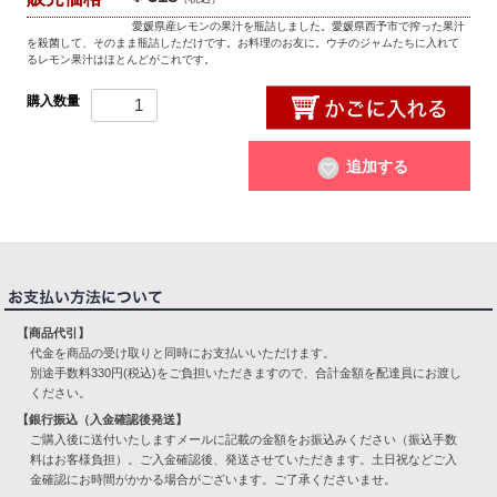
愛媛県産レモンの果汁を瓶詰しました。愛媛県西予市で搾った果汁
を殺菌して、そのまま瓶詰しただけです。お料理のお友に。ウチのジャムたちに入れて
るレモン果汁はほとんどがこれです。
購入数量
追加する
【商品代引】
代金を商品の受け取りと同時にお支払いいただけます。
別途手数料330円(税込)をご負担いただきますので、合計金額を配達員にお渡し
ください。
【銀行振込（入金確認後発送】
ご購入後に送付いたしますメールに記載の金額をお振込みください（振込手数
料はお客様負担）。ご入金確認後、発送させていただきます。土日祝などご入
金確認にお時間がかかる場合がございます。ご了承くださいませ。