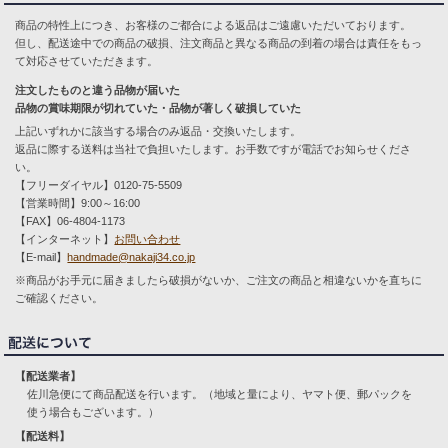
商品の特性上につき、お客様のご都合による返品はご遠慮いただいております。
但し、配送途中での商品の破損、注文商品と異なる商品の到着の場合は責任をもっ
て対応させていただきます。
注文したものと違う品物が届いた
品物の賞味期限が切れていた・品物が著しく破損していた
上記いずれかに該当する場合のみ返品・交換いたします。
返品に際する送料は当社で負担いたします。お手数ですが電話でお知らせくださ
い。
【フリーダイヤル】0120-75-5509
【営業時間】9:00～16:00
【FAX】06-4804-1173
【インターネット】
お問い合わせ
【E-mail】
handmade@nakaji34.co.jp
※商品がお手元に届きましたら破損がないか、ご注文の商品と相違ないかを直ちに
ご確認ください。
【配送業者】
佐川急便にて商品配送を行います。（地域と量により、ヤマト便、郵パックを
使う場合もございます。）
【配送料】