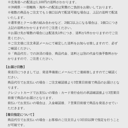
※北海道への配送は1,100円の送料がかかります。
※沖縄県・一部離島・海外への配送は実費のご負担をお願いしております。
※複数の商品をご注文でも１個口以内で配送可能な場合は、上記の送料で配送
いたします。
※通常便とクール便の組み合わせなど、2個口以上になる場合は、1個口につき
上記の送料がかかりますのでご注意ください。
※お届け先が複数の場合には配送先1件につき、送料が1件かかりますのでご注
意ください。
※ご注文後に注文承諾メールにて確定した送料をお知らせ致しますので、必ず
ご確認ください。
※「商品代引」での決済の場合、商品代金、送料とは別の代金引換手数料がか
かりますので、ご注意ください。
【お届け日数】
発送日につきましては、発送準備後にメールにてご連絡致しますのでご確認く
ださい。
商品代引でお支払いの場合：ご注文確認後より3営業日前後で商品のお届けとな
ります。
クレジットカードでお支払いの場合：カード発行会社の承認確認後より3営業日
前後で商品のお届けとなります。
前払いでお支払いの場合は、入金確認後、７営業日前後で商品を発送させてい
ただきます。
【着日指定について】
商品代引でお支払いの場合：お客様のご注文日より3日目以降で指定を行うこと
が可能です。