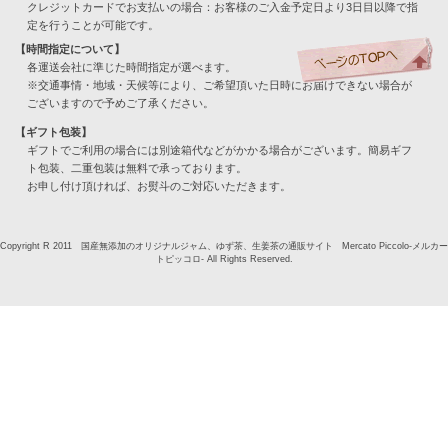
クレジットカードでお支払いの場合：お客様のご入金予定日より3日目以降で指
定を行うことが可能です。
【時間指定について】
各運送会社に準じた時間指定が選べます。
※交通事情・地域・天候等により、ご希望頂いた日時にお届けできない場合が
ございますので予めご了承ください。
【ギフト包装】
ギフトでご利用の場合には別途箱代などがかかる場合がございます。簡易ギフ
ト包装、二重包装は無料で承っております。
お申し付け頂ければ、お熨斗のご対応いただきます。
Copyright R 2011 国産無添加のオリジナルジャム、ゆず茶、生姜茶の通販サイト Mercato Piccolo-メルカー
トピッコロ- All Rights Reserved.