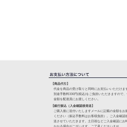
【商品代引】
代金を商品の受け取りと同時にお支払いいただけま
別途手数料330円(税込)をご負担いただきますので、
金額を配達員にお渡しください。
【銀行振込（入金確認後発送】
ご購入後に送付いたしますメールに記載の金額をお
ください（振込手数料はお客様負担）。ご入金確認
送させていただきます。土日祝などご入金確認にお
かかる場合がございます。ご了承くださいませ。