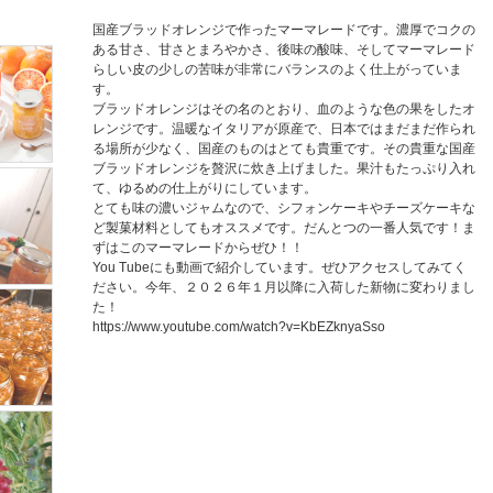
国産ブラッドオレンジで作ったマーマレードです。濃厚でコクの
ある甘さ、甘さとまろやかさ、後味の酸味、そしてマーマレード
らしい皮の少しの苦味が非常にバランスのよく仕上がっていま
す。
ブラッドオレンジはその名のとおり、血のような色の果をしたオ
レンジです。温暖なイタリアが原産で、日本ではまだまだ作られ
る場所が少なく、国産のものはとても貴重です。その貴重な国産
ブラッドオレンジを贅沢に炊き上げました。果汁もたっぷり入れ
て、ゆるめの仕上がりにしています。
とても味の濃いジャムなので、シフォンケーキやチーズケーキな
ど製菓材料としてもオススメです。だんとつの一番人気です！ま
ずはこのマーマレードからぜひ！！

You Tubeにも動画で紹介しています。ぜひアクセスしてみてく
ださい。今年、２０２６年１月以降に入荷した新物に変わりまし
た！

https://www.youtube.com/watch?v=KbEZknyaSso