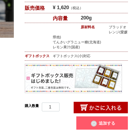
¥ 1,620
販売価格
（税込）
200g
内容量
原材料名
ブラッドオ
レンジ(愛媛
県他)
てんさいグラニュー糖(北海道)
レモン果汁(国産)
ギフトボックス
ギフトボックス(小)対応
購入数量
追加する