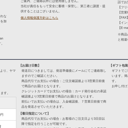
ご案内、ご連絡以外には使用致しません。
話でお
当社が責任をもって安全に蓄積・保管し、第三者に譲渡・提
【フリー
供することはございません。
【営業時
とれな
【FAX】
個人情報保護方針はこちら
）を加
【イン
【E-ma
※商品
an
と相違
す。
【お届け日数】
【ギフト包
により、ヤマ
発送日につきましては、発送準備後にメールにてご連絡致し
ギフトでご
ますのでご確認ください。
います。簡
商品代引でお支払いの場合：ご注文確認後より3営業日前後
す。
で商品のお届けとなります。
お申し付け
クレジットカードでお支払いの場合：カード発行会社の承認
ります。
確認後より3営業日前後で商品のお届けとなります。
前払いでお支払いの場合は、入金確認後、７営業日前後で商
品を発送させていただきます。
【着日指定について】
0円
商品代引でお支払いの場合：お客様のご注文日より3日目以
降で指定を行うことが可能です。
費