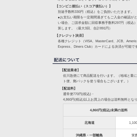
【コンビニ後払い（スコア後払い）】
別途手数料330円（税込）をご負担いただきます。
●お支払い期限を一定期間過ぎてもご入金の確認が
い場合、ご請求金額に回収事務手数料297円（税込
算します。（最大3回、合計891円）
【クレジット決済】
各種クレジット（VISA、MasterCard、JCB、Americ
Express、Diners Club）カードによる決済が可能で
【配送業者】
佐川急便にて商品配送を行います。（地域と量
ト便、郵パックを使う場合もございます。）
【配送料】
通常便770円(税込)・
4,860円(税込)以上お買上の場合は送料無料とな
4,860円(税込)未満の送料
北海道
1,10
沖縄県・一部離島
実