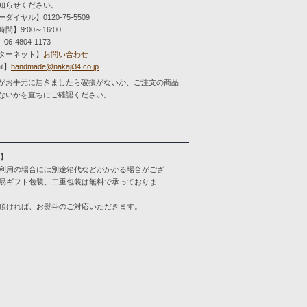
知らせください。
ダイヤル】0120-75-5509
間】9:00～16:00
06-4804-1173
ターネット】
お問い合わせ
il】
handmade@nakaji34.co.jp
がお手元に届きましたら破損がないか、ご注文の商品
ないかを直ちにご確認ください。
装】
利用の場合には別途箱代などがかかる場合がござ
易ギフト包装、二重包装は無料で承っておりま
頂ければ、お熨斗のご対応いただきます。