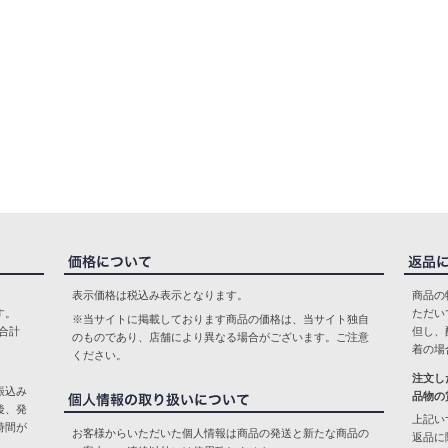
表示価格は税込み表示となります。
商品の
す。
ただい
※当サイトに掲載しております商品の価格は、当サイト独自
合計
但し、
のものであり、店舗により異なる場合がございます。ご注意
着の場
ください。
注文し
振込み
品物の
後、発
上記い
時間が
お客様からいただいた個人情報は商品の発送と新たな商品の
返品に