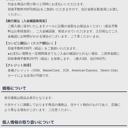
代金を商品の受け取りと同時にお支払いいただけます。
別途手数料330円(税込)をご負担いただきますので、合計金額を配達員にお渡し
ください。
【銀行振込（入金確認後発送】
ご購入後に送付いたしますメールに記載の金額をお振込みください（振込手数
料はお客様負担）。ご入金確認後、発送させていただきます。土日祝などご入
金確認にお時間がかかる場合がございます。ご了承くださいませ。
【コンビニ後払い（スコア後払い）】
別途手数料330円（税込）をご負担いただきます。
●お支払い期限を一定期間過ぎてもご入金の確認がとれない場合、ご請求金額に
回収事務手数料297円（税込）を加算します。（最大3回、合計891円）
【クレジット決済】
各種クレジット（VISA、MasterCard、JCB、American Express、Diners Club）
カードによる決済が可能です。
表示価格は税込み表示となります。
※当サイトに掲載しております商品の価格は、当サイト独自のものであり、店舗に
より異なる場合がございます。ご注意ください。