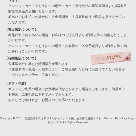
ります。
クレジットカードでお支払いの場合：カード発行会社の承認確認後より3営業日
前後で商品のお届けとなります。
前払いでお支払いの場合は、入金確認後、７営業日前後で商品を発送させてい
ただきます。
【着日指定について】
商品代引でお支払いの場合：お客様のご注文日より3日目以降で指定を行うこと
が可能です。
クレジットカードでお支払いの場合：お客様のご入金予定日より3日目以降で指
定を行うことが可能です。
【時間指定について】
各運送会社に準じた時間指定が選べます。
※交通事情・地域・天候等により、ご希望頂いた日時にお届けできない場合が
ございますので予めご了承ください。
【ギフト包装】
ギフトでご利用の場合には別途箱代などがかかる場合がございます。簡易ギフ
ト包装、二重包装は無料で承っております。
お申し付け頂ければ、お熨斗のご対応いただきます。
Copyright R 2011 国産無添加のオリジナルジャム、ゆず茶、生姜茶の通販サイト Mercato Piccolo-メルカー
トピッコロ- All Rights Reserved.