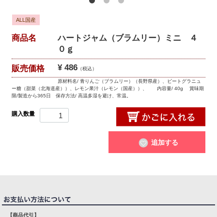
ALL国産
商品名
ハートジャム（ブラムリー）ミニ ４
０ｇ
¥ 486
販売価格
（税込）
原材料名/ 青りんご（ブラムリー）（長野県産）、ビートグラニュ
ー糖（甜菜（北海道産））、レモン果汁（レモン（国産））、 内容量/ 40g 賞味期
限/製造から365日 保存方法/ 高温多湿を避け、常温。
購入数量
追加する
【商品代引】