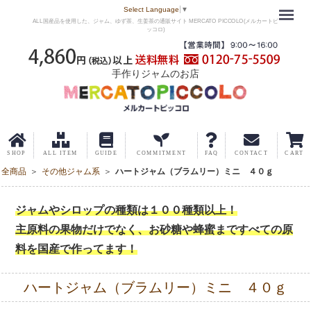
Menu
Select Language
▼
ALL国産品を使用した、ジャム、ゆず茶、生姜茶の通販サイト MERCATO PICCOLO(メルカートピ
ッコロ)
手作りジャムのお店
全商品
その他ジャム系
ハートジャム（ブラムリー）ミニ ４０ｇ
ジャムやシロップの種類は１００種類以上！
主原料の果物だけでなく、お砂糖や蜂蜜まですべての原
料を国産で作ってます！
ハートジャム（ブラムリー）ミニ ４０ｇ