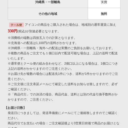
沖縄県・一部離島
実費
その他の地域
無料
アイコンの商品をご購入された場合は、地域別の通常運賃に加え
330円
(税込)が別途必要となります。
※消費税の端数は四捨五入での計算となります。
※北海道への配送は1,100円の送料がかかります。
※沖縄県・一部離島・海外への配送は実費のご負担をお願いしております。
※複数の商品をご注文でも１個口以内で配送可能な場合は、上記の送料で配送
いたします。
※通常便とクール便の組み合わせなど、2個口以上になる場合は、1個口につき
上記の送料がかかりますのでご注意ください。
※お届け先が複数の場合には配送先1件につき、送料が1件かかりますのでご注
意ください。
※ご注文後に注文承諾メールにて確定した送料をお知らせ致しますので、必ず
ご確認ください。
※「商品代引」での決済の場合、商品代金、送料とは別の代金引換手数料がか
かりますので、ご注意ください。
【お届け日数】
発送日につきましては、発送準備後にメールにてご連絡致しますのでご確認く
ださい。
商品代引でお支払いの場合：ご注文確認後より3営業日前後で商品のお届けとな