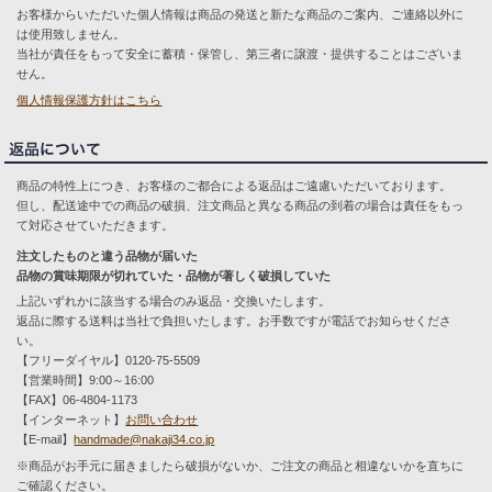
お客様からいただいた個人情報は商品の発送と新たな商品のご案内、ご連絡以外に
は使用致しません。
当社が責任をもって安全に蓄積・保管し、第三者に譲渡・提供することはございま
せん。
個人情報保護方針はこちら
商品の特性上につき、お客様のご都合による返品はご遠慮いただいております。
但し、配送途中での商品の破損、注文商品と異なる商品の到着の場合は責任をもっ
て対応させていただきます。
注文したものと違う品物が届いた
品物の賞味期限が切れていた・品物が著しく破損していた
上記いずれかに該当する場合のみ返品・交換いたします。
返品に際する送料は当社で負担いたします。お手数ですが電話でお知らせくださ
い。
【フリーダイヤル】0120-75-5509
【営業時間】9:00～16:00
【FAX】06-4804-1173
【インターネット】
お問い合わせ
【E-mail】
handmade@nakaji34.co.jp
※商品がお手元に届きましたら破損がないか、ご注文の商品と相違ないかを直ちに
ご確認ください。